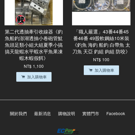
第二代透抽牽引收線器《釣
「職人嚴選」43番44番45
魚船釣澎湖透抽小卷砲管魷
番46番 49股軟鋼絲10米裝
魚頭足類小組大組夏季小搞
《釣魚 海釣 船釣 白帶魚 太
搞天龍蝦水平蝦水平魚果凍
刀魚 天亞 釣組 鉤組 防咬》
蝦木蝦假餌》
NT$ 100
NT$ 1,100
加入購物車
加入購物車
關於我們
最新消息
購物說明
實體門市
Facebook