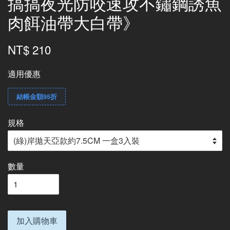
搞搞夜光防咬速攻不鏽鋼誘魚
肉餌油帶大白帶》
NT$ 210
適用優惠
結帳金額95折
規格
數量
加入購物車