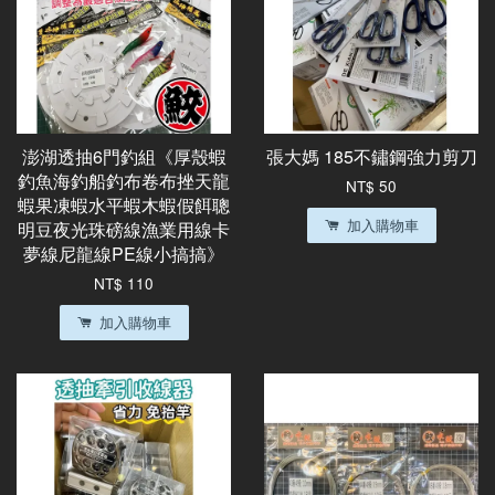
澎湖透抽6門釣組《厚殼蝦
張大媽 185不鏽鋼強力剪刀
釣魚海釣船釣布卷布挫天龍
NT$ 50
蝦果凍蝦水平蝦木蝦假餌聰
加入購物車
明豆夜光珠磅線漁業用線卡
夢線尼龍線PE線小搞搞》
NT$ 110
加入購物車