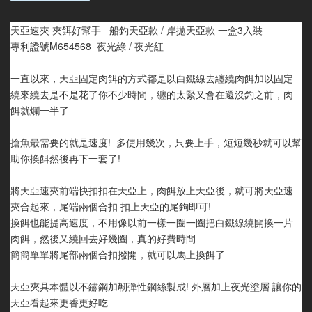
天亞速夾 夾餌好幫手   船釣天亞款 / 岸拋天亞款 一盒3入裝
專利證號M654568  夜光綠 / 夜光紅
一直以來，天亞固定肉餌的方式都是以白鐵線去纏繞肉餌加以固定
繞來繞去是不是花了你不少時間，纏的太緊又會在還沒釣之前，肉
餌就爛一半了
搶魚最需要的就是速度!  多使用幾次，只要上手，短短幾秒就可以幫
助你換餌然後再下一套了!
將天亞速夾前端快扣扣在天亞上，肉餌放上天亞後，就可將天亞速
夾合起來，尾端兩個合扣 扣上天亞的尾鉤即可!
換餌也能提高速度，不用像以前一樣一圈一圈把白鐵線繞開換一片
肉餌，然後又繞回去好幾圈，真的好費時間
簡簡單單將尾部兩個合扣撥開，就可以馬上換餌了
天亞夾具本體以不鏽鋼加韌彈性鋼絲製成! 外層加上夜光塗層 讓你的
天亞看起來更香更好吃