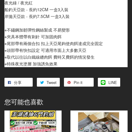
夜光綠 / 夜光紅
船釣天亞款 - 長約12CM 一盒3入裝
岸拋天亞款 - 長約7.5CM 一盒3入裝
※不鏽鋼加韌彈性鋼絲製成 不易變形
※夾具本體帶有刺針 可加固肉餌
※尾部帶有兩個合扣 扣上天亞尾鉤使肉餌達成完全固定
※頭部帶有快扣設定 可適用市面上大多數天亞
※取代以往以白鐵線纏肉餌 費時又費餌的情況發生
※特殊夜光塗層 加強誘魚效果
分享
Tweet
Pin it
LINE
您可能也喜歡