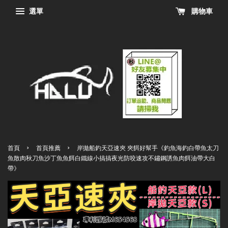
選單
購物車
›
›
首頁
首頁推薦
岸拋船釣天亞速夾 夾餌好幫手《釣魚海釣白帶魚太刀
魚散肉秋刀魚沙丁魚魚餌白鐵線小搞搞夜光防咬速攻不鏽鋼誘魚肉餌油帶大白
帶》