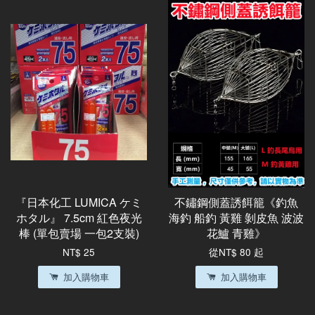
『日本化工 LUMICA ケミ
不鏽鋼側蓋誘餌籠《釣魚
ホタル』 7.5cm 紅色夜光
海釣 船釣 黃雞 剝皮魚 波波
棒 (單包賣場 一包2支裝)
花鱸 青雞》
NT$ 25
從
NT$ 80
起
加入購物車
加入購物車