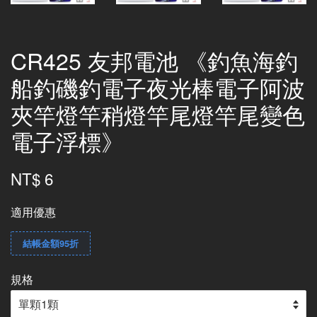
CR425 友邦電池 《釣魚海釣
船釣磯釣電子夜光棒電子阿波
夾竿燈竿稍燈竿尾燈竿尾變色
電子浮標》
NT$ 6
適用優惠
結帳金額95折
規格