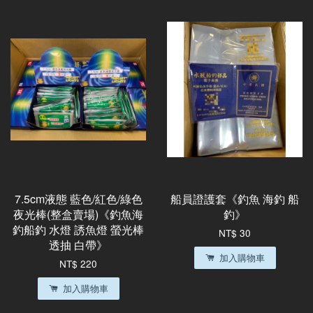
7.5cm液態 藍色/紅色/綠色
船員證護套《釣魚 海釣 船
夜光棒(整盒賣場)《釣魚海
釣》
釣船釣 水燈 誘魚燈 螢光棒
NT$ 30
透抽 白帶》
加入購物車
NT$ 220
加入購物車