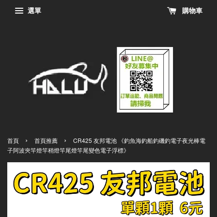
選單
購物車
›
›
首頁
首頁推薦
CR425 友邦電池 《釣魚海釣船釣磯釣電子夜光棒電
子阿波夾竿燈竿稍燈竿尾燈竿尾變色電子浮標》