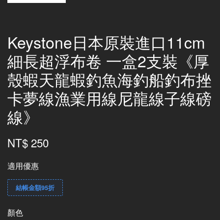
Keystone日本原裝進口11cm
細長超浮布卷 一盒2支裝《厚
殼蝦天龍蝦釣魚海釣船釣布挫
卡夢線漁業用線尼龍線子線磅
線》
NT$ 250
適用優惠
結帳金額95折
顏色