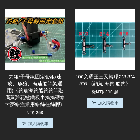
釣組/子母線固定套組(速
100入霸王三叉轉環2*3 3*4
攻、魚狼、海速船竿架通
5*6 《釣魚 海釣 船釣》
用)《釣魚海釣船釣釣竿敲
從
NT$ 300
起
底黃雞花鱸鐵板小搞搞磅線
加入購物車
卡夢線漁業用線絲柱絲腳》
NT$ 250
加入購物車