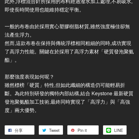
此外,浮標混合針所採用的布料經過潑水加工處理,不易吸水,
即使長時間使用也能維持穩定平衡。
一般的布卷由於採用實心塑膠樹脂材質,雖然強度極佳卻無
法產生浮力。
然而,這款布卷在保持與傳統浮標相同粗細的同時,成功實現
了高浮力性能。關鍵在於採用了高浮力素材「硬質發泡聚氨
酯」。
那麼強度表現如何呢？
雖然標榜「硬質」特性,但如此纖細的構造仍可能輕易折
斷。為此特別研發的獨特內部結構,結合 Keystone 最新硬質
發泡聚氨酯加工技術,最終同時實現了「高浮力」與「高強
度」兩大優勢。
分享
Tweet
Pin it
LINE