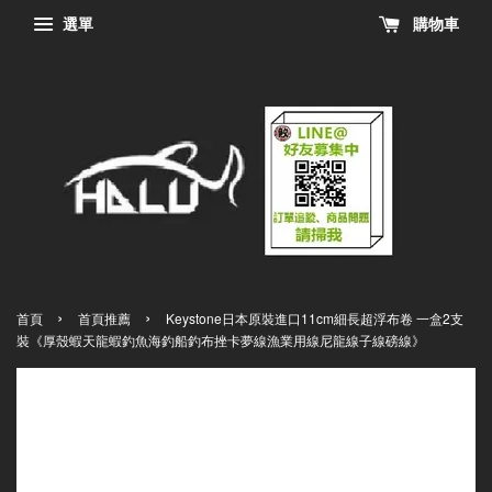
選單
購物車
›
›
首頁
首頁推薦
Keystone日本原裝進口11cm細長超浮布卷 一盒2支
裝《厚殼蝦天龍蝦釣魚海釣船釣布挫卡夢線漁業用線尼龍線子線磅線》