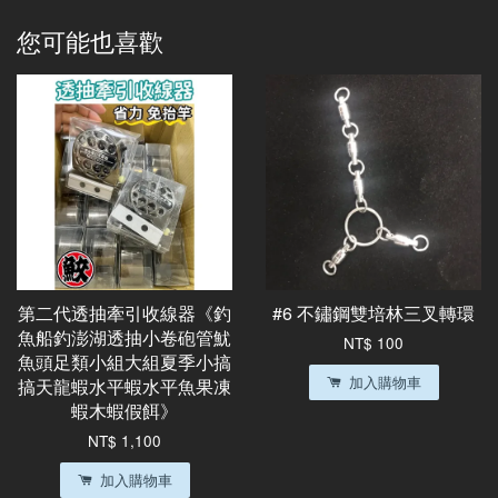
您可能也喜歡
第二代透抽牽引收線器《釣
#6 不鏽鋼雙培林三叉轉環
魚船釣澎湖透抽小卷砲管魷
NT$ 100
魚頭足類小組大組夏季小搞
加入購物車
搞天龍蝦水平蝦水平魚果凍
蝦木蝦假餌》
NT$ 1,100
加入購物車