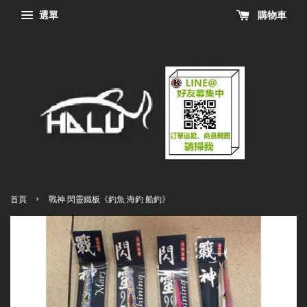
選單
購物車
›
首頁
戰神 閃靈鐵板《釣魚 海釣 船釣》