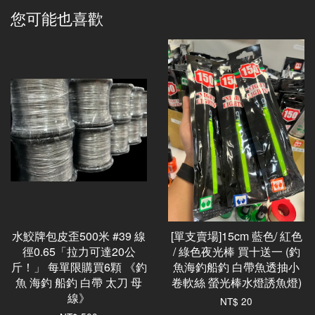
您可能也喜歡
水鮫牌包皮歪500米 #39 線
[單支賣場]15cm 藍色/ 紅色
徑0.65「拉力可達20公
/ 綠色夜光棒 買十送一 (釣
斤！」 每單限購買6顆 《釣
魚海釣船釣 白帶魚透抽小
魚 海釣 船釣 白帶 太刀 母
卷軟絲 螢光棒水燈誘魚燈)
線》
NT$ 20