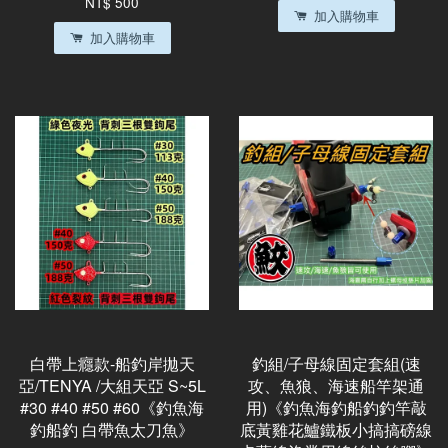
NT$ 500
加入購物車
加入購物車
白帶上癮款-船釣岸拋天
釣組/子母線固定套組(速
亞/TENYA /大組天亞 S~5L
攻、魚狼、海速船竿架通
#30 #40 #50 #60《釣魚海
用)《釣魚海釣船釣釣竿敲
釣船釣 白帶魚太刀魚》
底黃雞花鱸鐵板小搞搞磅線