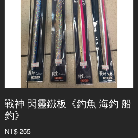
戰神 閃靈鐵板《釣魚 海釣 船
釣》
NT$ 255