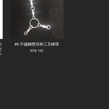
約
#6 不鏽鋼雙培林三叉轉環
尼
NT$ 100
子