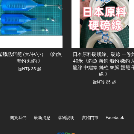
塑膠誘餌籠 (大/中/小） 《釣魚
日本原料硬磅線、硬線 一卷
海釣 船釣 》
40米《釣魚 海釣 船釣 磯釣 
龍線 中繼線 絲柱 絲腳 蟹籠 
從
NT$ 35
起
線 》
從
NT$ 25
起
關於我們
最新消息
購物說明
實體門市
Facebook