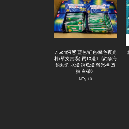
7.5cm液態 藍色/紅色/綠色夜光
棒(單支賣場) 買10送1《釣魚海
釣船釣 水燈 誘魚燈 螢光棒 透
抽 白帶》
NT$ 10