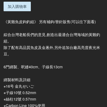
加入購物車
《黃雞魚皮鉤釣組》 另有補鉤/替針販售(可以往下面看)
綜合台灣老船長們的意見,創造出最適合台灣海域的黃雞釣
組。
除了配有高品質魚皮及金蔥外,另外追加台廠高亮度夜光米
豆。
6門綁製、呎縫40cm、子線長13cm
綁製材料及詳細
※16号 金丸せいご
※子線10號 0.52mm
※絲柱12號 0.57mm
※Carbon Line 100%使用