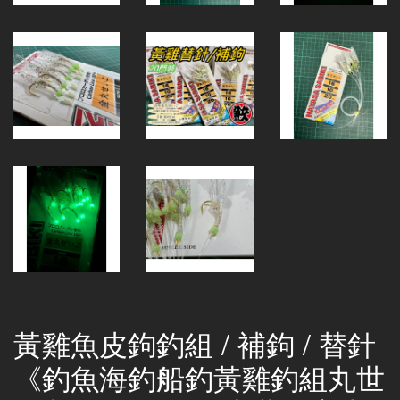
黃雞魚皮鉤釣組 / 補鉤 / 替針
《釣魚海釣船釣黃雞釣組丸世