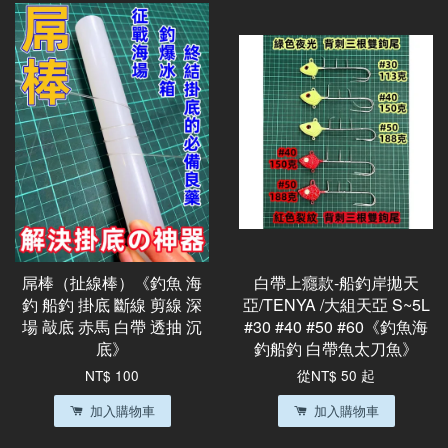
屌棒（扯線棒）《釣魚 海
白帶上癮款-船釣岸拋天
釣 船釣 掛底 斷線 剪線 深
亞/TENYA /大組天亞 S~5L
場 敲底 赤馬 白帶 透抽 沉
#30 #40 #50 #60《釣魚海
底》
釣船釣 白帶魚太刀魚》
NT$ 100
從
NT$ 50
起
加入購物車
加入購物車