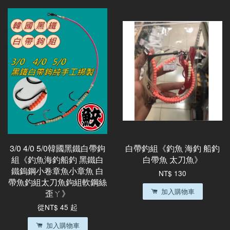
3/0 4/0 5/0韓國黑鐵白帶鉤
白帶釣組《釣魚 海釣 船釣
組《釣魚海釣船釣 黑鐵白
白帶魚 太刀魚》
鐵鎢鋼小卷章魚小章魚 白
NT$ 130
帶魚釣組太刀魚鉤組軟鋼絲
加入購物車
歪ㄚ》
從
NT$ 45
起
加入購物車