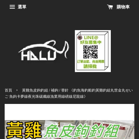
選單
購物車
›
首頁
黃雞魚皮鉤釣組 / 補鉤 / 替針 《釣魚海釣船釣黃雞釣組丸世金丸せい
ご 魚鈎卡夢線夜光珠碳纖線漁業用線磅線尼龍線》