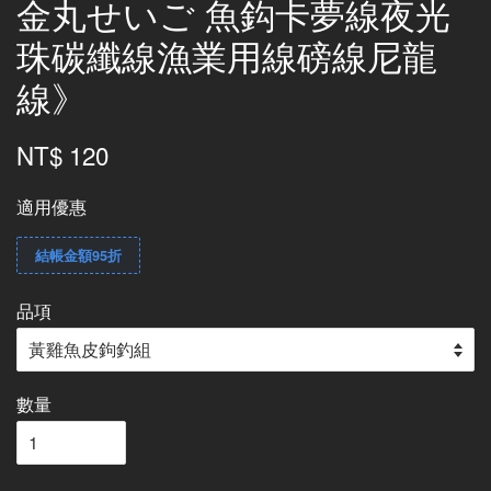
金丸せいご 魚鈎卡夢線夜光
珠碳纖線漁業用線磅線尼龍
線》
NT$ 120
適用優惠
結帳金額95折
品項
數量