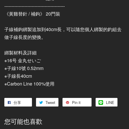
------------------------------------------
《黃雞替針 / 補鉤》 20門裝
子線補鉤綁製追加到40cm長，可以隨您個人綁製的釣組去
做子線長度的變換。
綁製材料及詳細
※16号 金丸せいご
※子線10號 0.52mm
※子線長40cm
※Carbon Line 100%使用
分享
Tweet
Pin it
LINE
您可能也喜歡