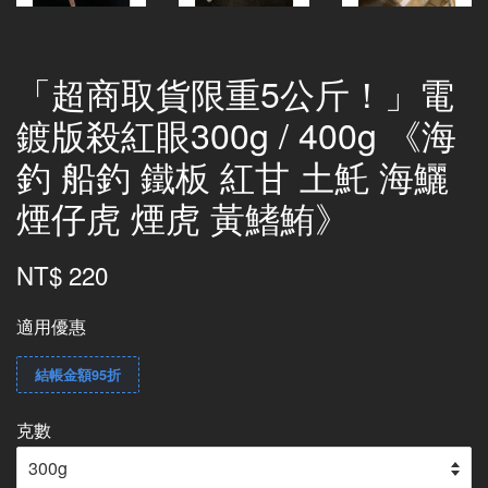
「超商取貨限重5公斤！」電
鍍版殺紅眼300g / 400g 《海
釣 船釣 鐵板 紅甘 土魠 海鱺
煙仔虎 煙虎 黃鰭鮪》
NT$ 220
適用優惠
結帳金額95折
克數