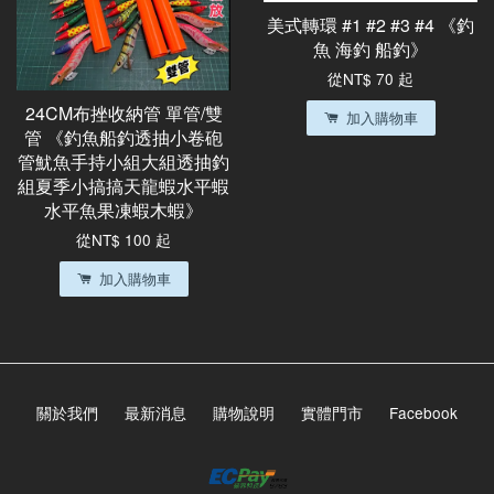
美式轉環 #1 #2 #3 #4 《釣
魚 海釣 船釣》
從
NT$ 70
起
24CM布挫收納管 單管/雙
加入購物車
管 《釣魚船釣透抽小卷砲
管魷魚手持小組大組透抽釣
組夏季小搞搞天龍蝦水平蝦
水平魚果凍蝦木蝦》
從
NT$ 100
起
加入購物車
關於我們
最新消息
購物說明
實體門市
Facebook