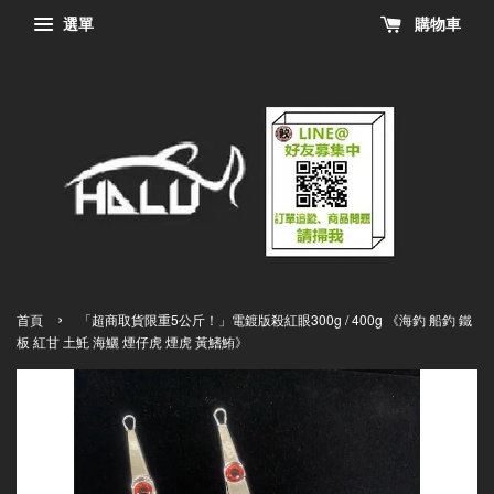
選單
購物車
›
首頁
「超商取貨限重5公斤！」電鍍版殺紅眼300g / 400g 《海釣 船釣 鐵
板 紅甘 土魠 海鱺 煙仔虎 煙虎 黃鰭鮪》