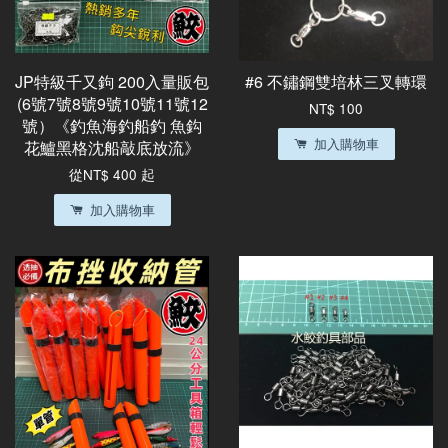
JP特級千又鉤 200入量販包
#6 不鏽鋼雙培林三叉轉環
(6號7號8號9號10號11號12
NT$ 100
號）《釣魚海釣船釣 魚鈎
加入購物車
花鱸黑格沈船敲底放流》
從
NT$ 400
起
加入購物車