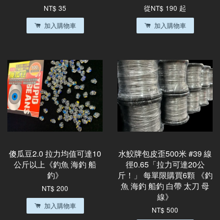
NT$ 35
從
NT$ 190
起
加入購物車
加入購物車
傻瓜豆2.0 拉力均值可達10
水鮫牌包皮歪500米 #39 線
公斤以上《釣魚 海釣 船
徑0.65「拉力可達20公
釣》
斤！」 每單限購買6顆 《釣
魚 海釣 船釣 白帶 太刀 母
NT$ 200
線》
加入購物車
NT$ 500