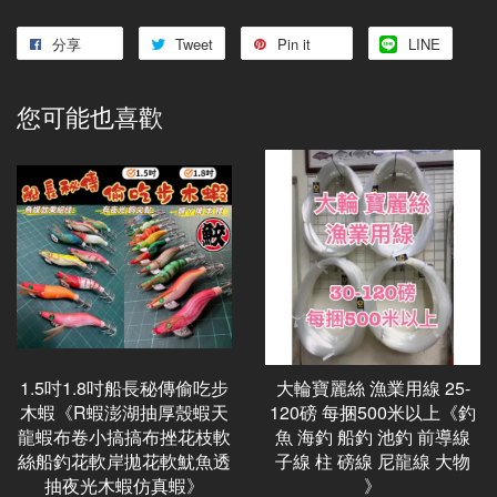
分享
Tweet
Pin it
LINE
您可能也喜歡
1.5吋1.8吋船長秘傳偷吃步
大輪寶麗絲 漁業用線 25-
木蝦《R蝦澎湖抽厚殼蝦天
120磅 每捆500米以上《釣
龍蝦布卷小搞搞布挫花枝軟
魚 海釣 船釣 池釣 前導線
絲船釣花軟岸拋花軟魷魚透
子線 柱 磅線 尼龍線 大物
抽夜光木蝦仿真蝦》
》