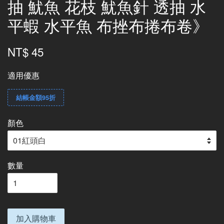
抽 魷魚 花枝 魷魚針 透抽 水
平蝦 水平魚 布挫布捲布卷》
NT$ 45
適用優惠
結帳金額95折
顏色
數量
加入購物車