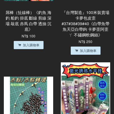
屌棒（扯線棒）《釣魚 海
『台灣製造』100米裝賣場
釣 船釣 掛底 斷線 剪線 深
卡夢包皮歪
場 敲底 赤馬 白帶 透抽 沉
#37#38#39#40《白帶魚帶
底》
魚天亞白帶鉤 卡夢歪阿歪
ㄚ 不鏽鋼軟鋼絲》
NT$ 100
NT$ 250
加入購物車
加入購物車