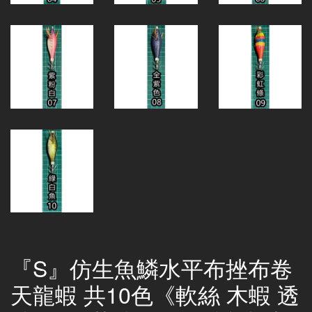
『S』仿生魚鱗水平布挫布卷
天龍蝦 共10色《軟絲 木蝦 透