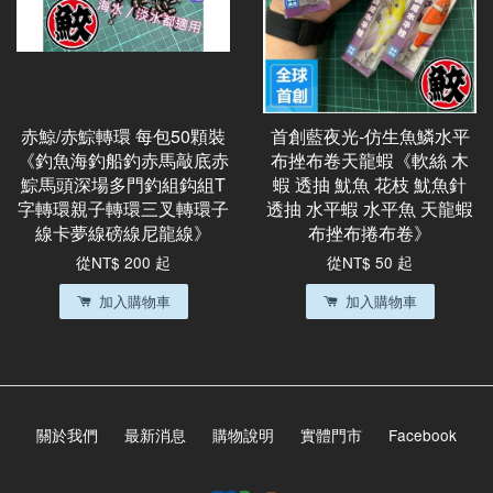
赤鯨/赤鯮轉環 每包50顆裝
首創藍夜光-仿生魚鱗水平
《釣魚海釣船釣赤馬敲底赤
布挫布卷天龍蝦《軟絲 木
鯮馬頭深場多門釣組鈎組T
蝦 透抽 魷魚 花枝 魷魚針
字轉環親子轉環三叉轉環子
透抽 水平蝦 水平魚 天龍蝦
線卡夢線磅線尼龍線》
布挫布捲布卷》
從
NT$ 200
起
從
NT$ 50
起
加入購物車
加入購物車
關於我們
最新消息
購物說明
實體門市
Facebook