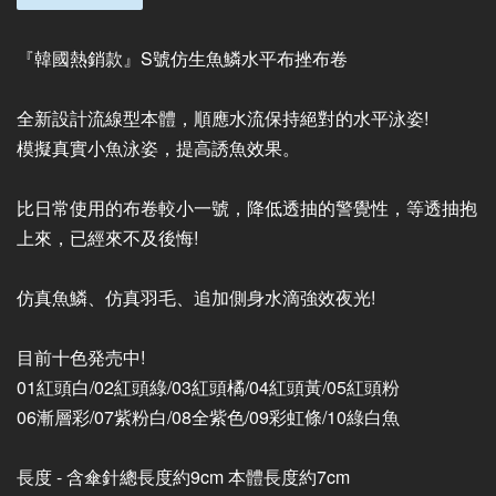
『韓國熱銷款』S號仿生魚鱗水平布挫布卷
全新設計流線型本體，順應水流保持絕對的水平泳姿!
模擬真實小魚泳姿，提高誘魚效果。
比日常使用的布卷較小一號，降低透抽的警覺性，等透抽抱
上來，已經來不及後悔!
仿真魚鱗、仿真羽毛、追加側身水滴強效夜光!
目前十色発売中!
01紅頭白/02紅頭綠/03紅頭橘/04紅頭黃/05紅頭粉
06漸層彩/07紫粉白/08全紫色/09彩虹條/10綠白魚
長度 - 含傘針總長度約9cm 本體長度約7cm