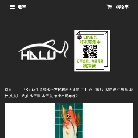
選單
購物車
›
首頁
『S』仿生魚鱗水平布挫布卷天龍蝦 共10色《軟絲 木蝦 透抽 魷魚 花
枝 魷魚針 透抽 水平蝦 水平魚 布挫布捲布卷》